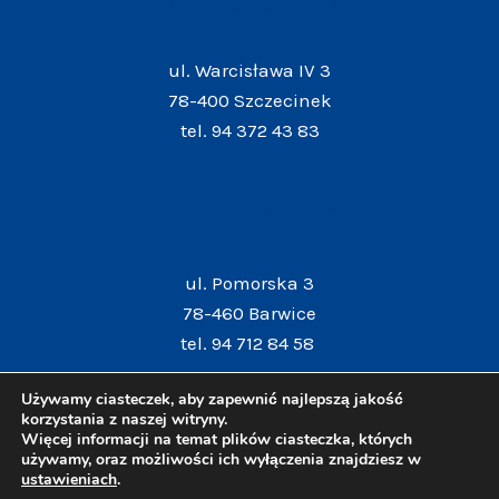
PEOZET SZCZECINEK
ul. Warcisława IV 3
78-400 Szczecinek
tel. 94 372 43 83
PEOZET BARWICE
ul. Pomorska 3
78-460 Barwice
tel. 94 712 84 58
Używamy ciasteczek, aby zapewnić najlepszą jakość
korzystania z naszej witryny.
Więcej informacji na temat plików ciasteczka, których
używamy, oraz możliwości ich wyłączenia znajdziesz w
ustawieniach
.